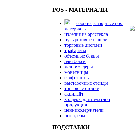
POS - МАТЕРИАЛЫ
сборно-разборные pos-
материалы
изделия из оргстекла
пузырьковые панели
торговые дисплеи
трафареты
объемные буквы
лайтбоксы
менюхолдеры
монетницы
салфетницы
выставочные стенды
торговые стойки
акрилайт
холдеры для печатной
продукции
ценникодержатели
штендеры
ПОДСТАВКИ