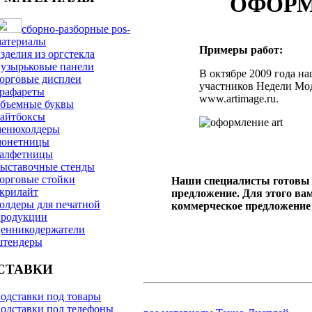
ОФОРМ
сборно-разборные pos-
материалы
Примеры работ:
зделия из оргстекла
узырьковые панели
В октябре 2009 года н
орговые дисплеи
участников Недели Мод
рафареты
www.artimage.ru.
объемные буквы
лайтбоксы
менюхолдеры
монетницы
салфетницы
ыставочные стенды
орговые стойки
Наши специалисты готовы 
крилайт
предложение. Для этого ва
олдеры для печатной
коммерческое предложение 
продукции
ценникодержатели
штендеры
СТАВКИ
одставки под товары
одставки под телефоны