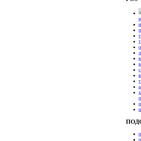
и
п
т
т
в
т
а
х
ПОД
п
п