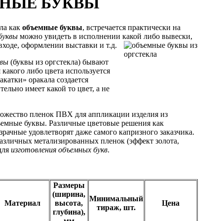
НЫЕ БУКВЫ
кла как
объемные буквы
, встречается практически на
буквы
можно увидеть в исполнении какой либо вывески,
ходе, оформлении выставки и т.д.
квы
(буквы из оргстекла) бывают
какого либо цвета используется
акатки» оракала создается
тельно имеет какой то цвет, а не
ожество пленок ПВХ для аппликации изделия из
бъемные буквы. Различные цветовые решения как
озрачные удовлетворят даже самого капризного заказчика.
азличных метализированных пленок (эффект золота,
 для
изготовления объемных букв
.
Размеры
(ширина,
Минимальный
Материал
высота,
Цена
тираж, шт.
глубина),
мм