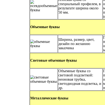
специальный профилем, в
о
результате ширина около
м
50 мм.
(
Объемные буквы
П
Ширина, размер, цвет,
п
дизайн по желанию
о
заказчика
м
Световые объемные буквы
Объемные буквы со
П
световой подсветкой:
п
неоновая трубка,
о
светодиодная подсветка, и
м
др.
п
Металлические буквы