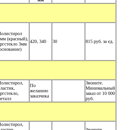
Полистирол
мм (красный),
420, 340
30
815 руб. за ед.
ргстекло 3мм
основание)
олистирол,
Звоните.
По
ластик,
Минимальный
желанию
ргстекло,
заказ от 10 000
заказчика
еталл
руб.
олистирол,
ластик,
Звоните.