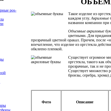
ОБЪЕМ
рные pos-
Такое изделие из оргсте
каждом углу.
Акриловые 
кла
названии компании при в
ли
Объемные акриловые бу
цветными. Для придания 
прозрачный цветной оракал. Причем, после «н
впечатление, что изделие из оргстекла действи
обклеено пленкой.
Существует огромное мн
ды
оргстекла, такого как о
прозрачные, так и не пр
Существует множество р
тной
бронзы, серебра, хрома)
и
Фото
Описание
вары
лефоны