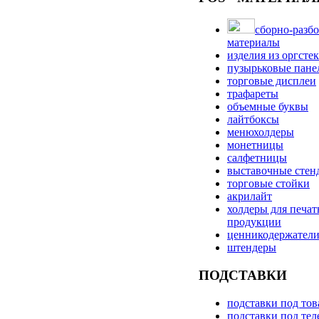
сборно-разбо
материалы
изделия из оргсте
пузырьковые пане
торговые дисплеи
трафареты
объемные буквы
лайтбоксы
менюхолдеры
монетницы
салфетницы
выставочные стен
торговые стойки
акрилайт
холдеры для печа
продукции
ценникодержател
штендеры
ПОДСТАВКИ
подставки под то
подставки под те