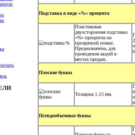
чатную
Подставка в виде «%» процента
ню
вь
Пластиковая
двухсторонняя подставка
«%» проценты на
2
прозрачной ножке.
о
Предназначена, для
ка
(
проведения акций в
местах продаж.
 печать
Плоские буквы
вок
П
ЕЛИ
п
Толщина 1-15 мм.
о
м
Псевдообъемные буквы
П
Плоская буква со
п