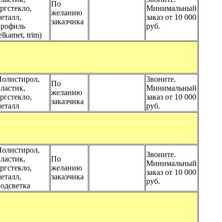
По
ргстекло,
Минимальный
желанию
еталл,
заказ от 10 000
заказчика
профиль
руб.
elkamet, trim)
олистирол,
Звоните.
По
ластик,
Минимальный
желанию
ргстекло,
заказ от 10 000
заказчика
еталл
руб.
олистирол,
Звоните.
ластик,
По
Минимальный
ргстекло,
желанию
заказ от 10 000
еталл,
заказчика
руб.
одсветка